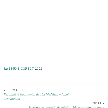
RASPUNS CORECT
2026
Post
< PREVIOUS
Rezumat la fragmentul dat: La Medeleni – Ionel
navigation
Teodoreanu
NEXT >
Scrie un text narativ de minim 120 de cuvinte in care sa