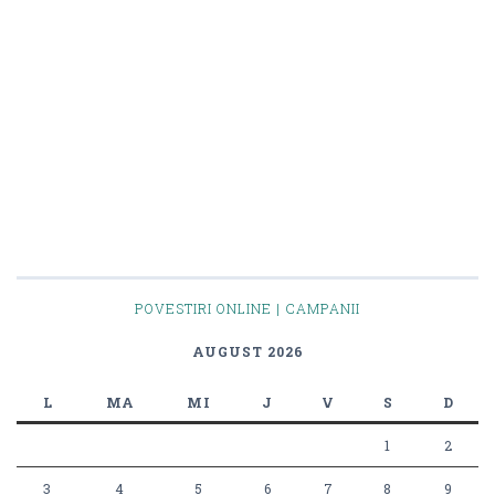
POVESTIRI ONLINE | CAMPANII
AUGUST 2026
L
MA
MI
J
V
S
D
1
2
3
4
5
6
7
8
9