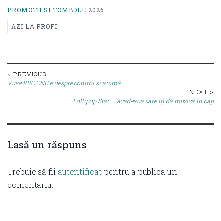
PROMOTII SI TOMBOLE
2026
AZI LA PROFI
Post
< PREVIOUS
Vuse PRO ONE e despre control și aromă
navigation
NEXT >
Lollipop Star — acadeaua care îți dă muzică în cap
Lasă un răspuns
Trebuie să fii
autentificat
pentru a publica un
comentariu.