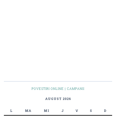
POVESTIRI ONLINE | CAMPANII
AUGUST 2026
L
MA
MI
J
V
S
D