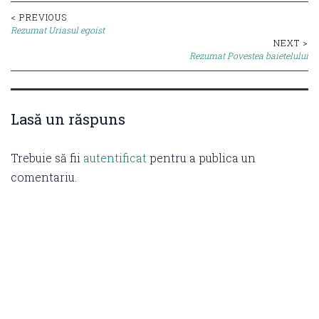
Post
< PREVIOUS
Rezumat Uriasul egoist
navigation
NEXT >
Rezumat Povestea baietelului
Lasă un răspuns
Trebuie să fii
autentificat
pentru a publica un
comentariu.