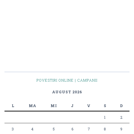
POVESTIRI ONLINE | CAMPANII
AUGUST 2026
L
MA
MI
J
V
S
D
1
2
3
4
5
6
7
8
9