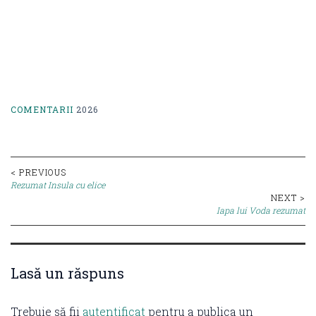
COMENTARII
2026
Post
< PREVIOUS
Rezumat Insula cu elice
navigation
NEXT >
Iapa lui Voda rezumat
Lasă un răspuns
Trebuie să fii
autentificat
pentru a publica un