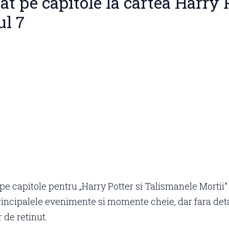
t pe capitole la cartea Harry 
l 7​
e capitole pentru „Harry Potter si Talismanele Mortii”
rincipalele evenimente si momente cheie, dar fara deta
r de retinut.