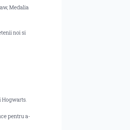
law, Medalia
enii noi si
si Hogwarts.
ice pentru a-