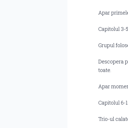
Apar primele 
Capitolul 3-
Grupul folos
Descopera pr
toate.
Apar momente
Capitolul 6-
Trio-ul calat