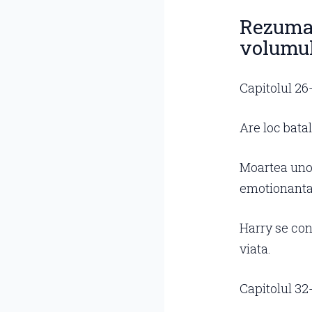
Rezumat
volumul
Capitolul 26
Are loc batal
Moartea unor
emotionanta
Harry se con
viata.
Capitolul 32