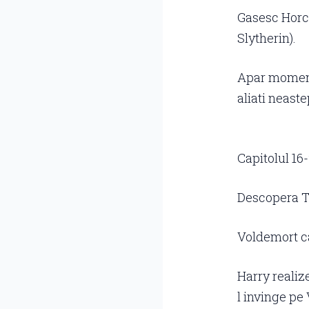
Gasesc Horcr
Slytherin).
Apar momente
aliati neaste
Capitolul 16
Descopera Ta
Voldemort ca
Harry realize
l invinge pe