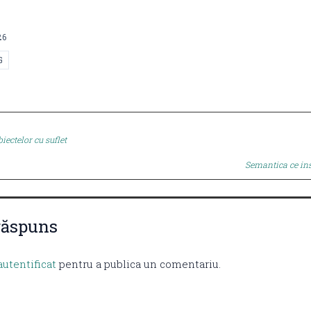
26
G
iectelor cu suflet
tion
Semantica ce i
răspuns
autentificat
pentru a publica un comentariu.