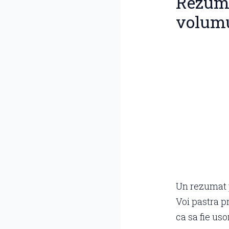
Rezuma
volumu
Un rezumat p
Voi pastra p
ca sa fie uso