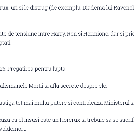
ux-uri si le distrug (de exemplu, Diadema lui Ravenc
 de tensiune intre Harry, Ron si Hermione, dar si priet
ptati.
-25: Pregatirea pentru lupta
lismanele Mortii si afla secrete despre ele.
stiga tot mai multa putere si controleaza Ministerul 
aza ca el insusi este un Horcrux si trebuie sa se sacrif
 Voldemort.