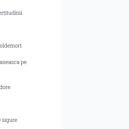
rtitudinii.
Voldemort.
 gaseasca pe
dore.
e sigure.