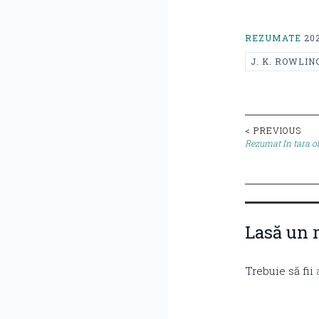
REZUMATE
20
J. K. ROWLIN
Post
< PREVIOUS
Rezumat In tara ob
naviga
Lasă un 
Trebuie să fii