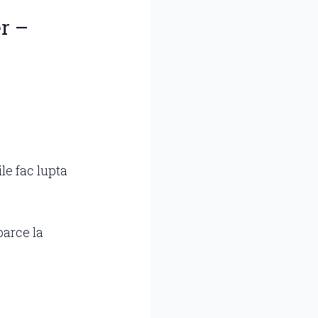
r –
le fac lupta
oarce la