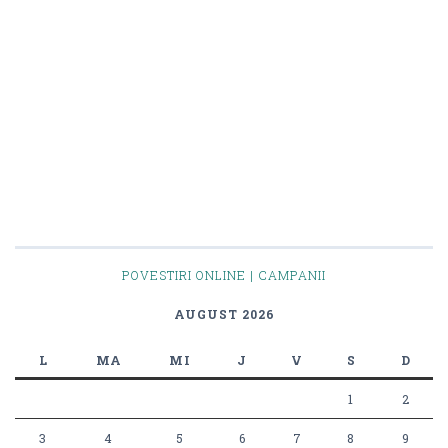
POVESTIRI ONLINE | CAMPANII
AUGUST 2026
L
MA
MI
J
V
S
D
1
2
3
4
5
6
7
8
9