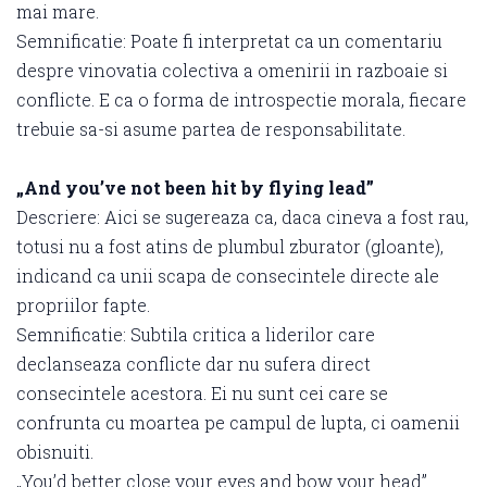
mai mare.
Semnificatie: Poate fi interpretat ca un comentariu
despre vinovatia colectiva a omenirii in razboaie si
conflicte. E ca o forma de introspectie morala, fiecare
trebuie sa-si asume partea de responsabilitate.
„And you’ve not been hit by flying lead”
Descriere: Aici se sugereaza ca, daca cineva a fost rau,
totusi nu a fost atins de plumbul zburator (gloante),
indicand ca unii scapa de consecintele directe ale
propriilor fapte.
Semnificatie: Subtila critica a liderilor care
declanseaza conflicte dar nu sufera direct
consecintele acestora. Ei nu sunt cei care se
confrunta cu moartea pe campul de lupta, ci oamenii
obisnuiti.
„You’d better close your eyes and bow your head”