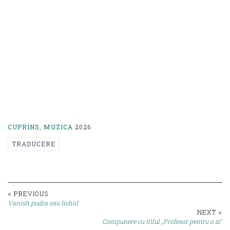
CUPRINS
,
MUZICA
2026
TRADUCERE
Post
< PREVIOUS
Vanish pudra sau lichid
navigation
NEXT >
Compunere cu titlul „Profesor pentru o zi”