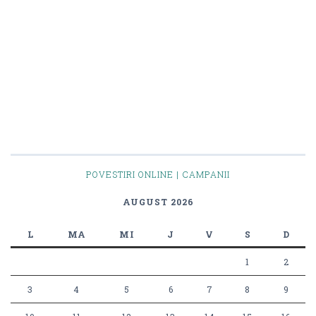
POVESTIRI ONLINE | CAMPANII
AUGUST 2026
L
MA
MI
J
V
S
D
1
2
3
4
5
6
7
8
9