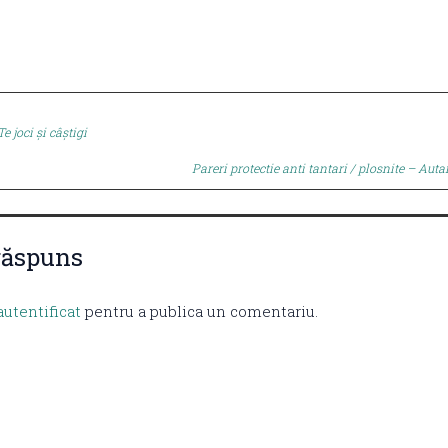
 joci și câștigi
tion
Pareri protectie anti tantari / plosnite – Aut
răspuns
autentificat
pentru a publica un comentariu.