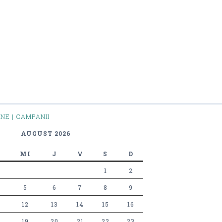
INE | CAMPANII
AUGUST 2026
MI
J
V
S
D
1
2
5
6
7
8
9
12
13
14
15
16
19
20
21
22
23