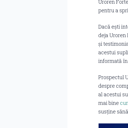
Uroren Forte
pentru a spri
Dacă ești int
deja Uroren F
și testimonia
acestui supli
informată în
Prospectul U
despre compo
al acestui s
mai bine
cu
susține sănăt