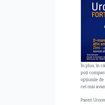
În plus, în 
poți compara 
opțiunile de 
cel mai avan
Pareri Urore