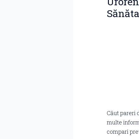
Uroren 
Sănăta
Căut pareri 
multe inform
compari prețu