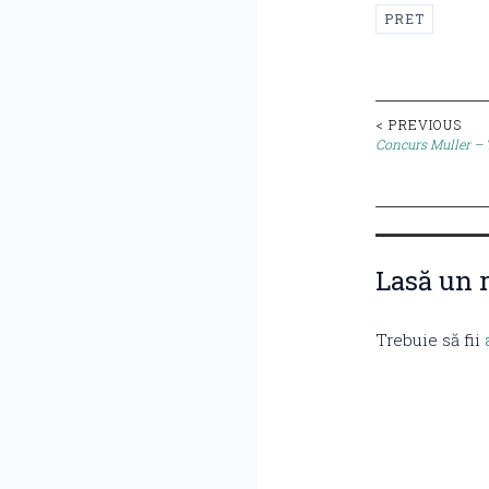
PRET
Post
< PREVIOUS
Concurs Muller – Te
naviga
Lasă un 
Trebuie să fii