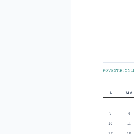
POVESTIRI ONL
L
MA
3
4
10
11
17
18