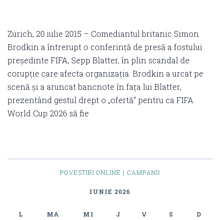
Zürich, 20 iulie 2015 – Comediantul britanic Simon
Brodkin a întrerupt o conferință de presă a fostului
președinte FIFA, Sepp Blatter, în plin scandal de
corupție care afecta organizația. Brodkin a urcat pe
scenă și a aruncat bancnote în fața lui Blatter,
prezentând gestul drept o „ofertă” pentru ca FIFA
World Cup 2026 să fie
POVESTIRI ONLINE | CAMPANII
IUNIE 2026
L
MA
MI
J
V
S
D