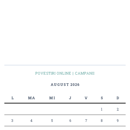
POVESTIRI ONLINE | CAMPANII
AUGUST 2026
L
MA
MI
J
V
S
D
1
2
3
4
5
6
7
8
9