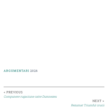
ARGUMENTARI
2026
Post
< PREVIOUS
Compunere rugaciune catre Dumnezeu
navigation
NEXT >
Rezumat Triumful crucii