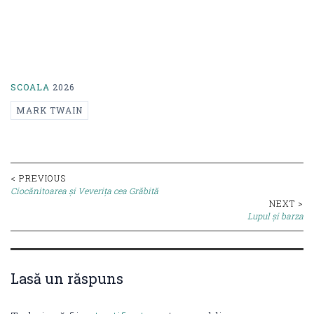
SCOALA
2026
MARK TWAIN
Post
< PREVIOUS
Ciocănitoarea și Veverița cea Grăbită
navigation
NEXT >
Lupul și barza
Lasă un răspuns