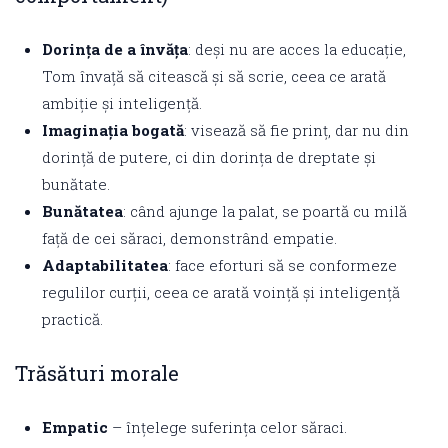
Dorința de a învăța
: deși nu are acces la educație,
Tom învață să citească și să scrie, ceea ce arată
ambiție și inteligență.
Imaginația bogată
: visează să fie prinț, dar nu din
dorință de putere, ci din dorința de dreptate și
bunătate.
Bunătatea
: când ajunge la palat, se poartă cu milă
față de cei săraci, demonstrând empatie.
Adaptabilitatea
: face eforturi să se conformeze
regulilor curții, ceea ce arată voință și inteligență
practică.
Trăsături morale
Empatic
– înțelege suferința celor săraci.