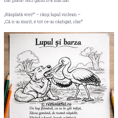
Dar plata? Nici gând n-a mai dat.
„Răsplată vrei?” – rânji lupul viclean –
„Că n-ai murit, e tot ce-ai câștigat, clar!”