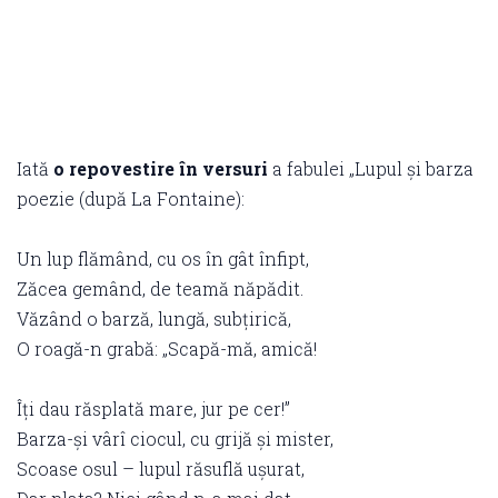
Iată
o repovestire în versuri
a fabulei „Lupul și barza
poezie (după La Fontaine):
Un lup flămând, cu os în gât înfipt,
Zăcea gemând, de teamă năpădit.
Văzând o barză, lungă, subțirică,
O roagă-n grabă: „Scapă-mă, amică!
Îți dau răsplată mare, jur pe cer!”
Barza-și vârî ciocul, cu grijă și mister,
Scoase osul – lupul răsuflă ușurat,