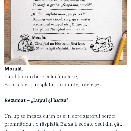
Morală:
Când faci un bine celui fără lege,
Să nu aștepți răsplată… ia aminte, înțelege.
Rezumat – „Lupul și barza”
Un lup se îneacă cu un os și îi cere ajutorul berzei,
promițându-i o răsplată. Barza îi scoate osul din gât,