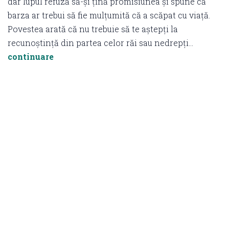
dar lupul refuză să-și țină promisiunea și spune că
barza ar trebui să fie mulțumită că a scăpat cu viață.
Povestea arată că nu trebuie să te aștepți la
recunoștință din partea celor răi sau nedrepți…
continuare