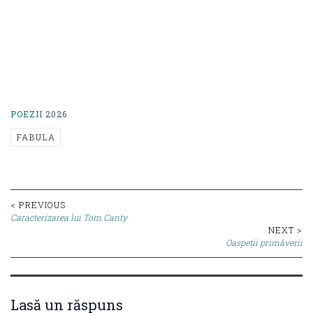
POEZII
2026
FABULA
Post
< PREVIOUS
Caracterizarea lui Tom Canty
navigation
NEXT >
Oaspeții primăverii
Lasă un răspuns