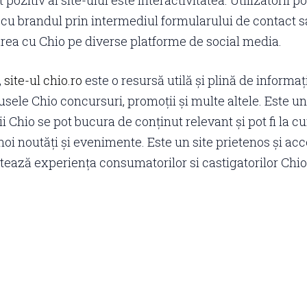
 pozitiv al site-ului este interactivitatea. Utilizatorii po
 cu brandul prin intermediul formularului de contact 
rea cu Chio pe diverse platforme de social media.
,
site-ul chio.ro
este o resursă utilă și plină de informaț
sele Chio concursuri, promoții și multe altele. Este un
i Chio se pot bucura de conținut relevant și pot fi la c
oi noutăți și evenimente. Este un site prietenos și acce
ează experiența consumatorilor si castigatorilor Chio