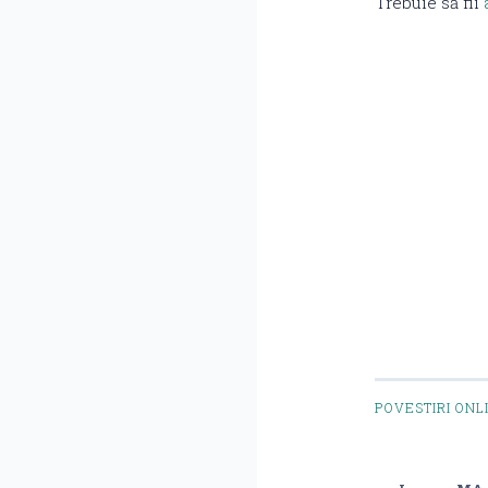
Trebuie să fii
POVESTIRI ONL