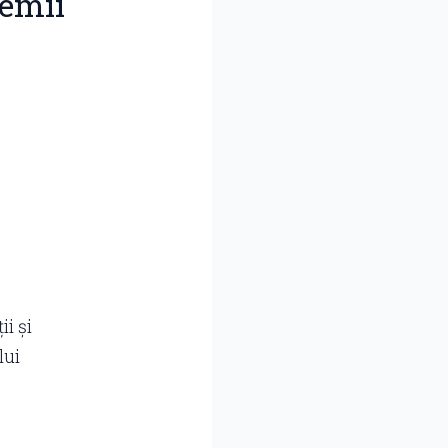
remii
i și
lui