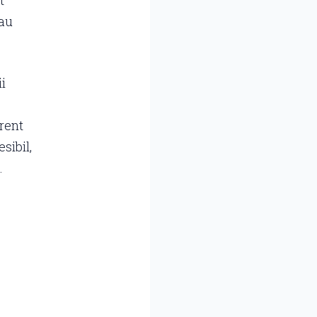
t
sau
ii
urent
sibil,
.