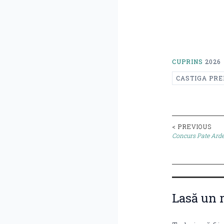
CUPRINS
2026
CASTIGA PRE
Post
< PREVIOUS
Concurs Pate Arde
naviga
Lasă un 