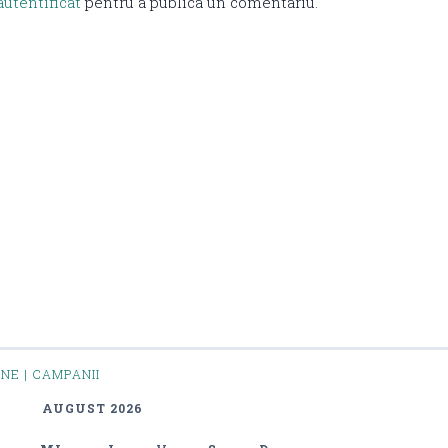
autentificat
pentru a publica un comentariu.
INE | CAMPANII
AUGUST 2026