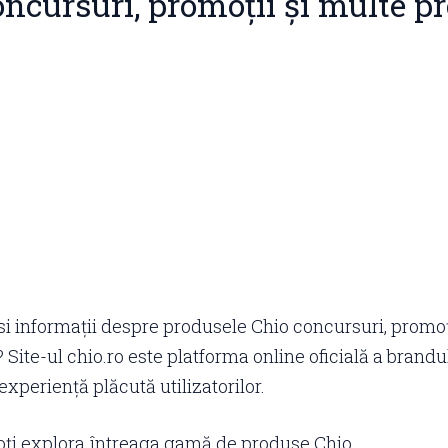
oncursuri, promoții și multe p
i informații despre produsele Chio concursuri, promoți
 Site-ul chio.ro este platforma online oficială a brandu
experiență plăcută utilizatorilor.
poți explora întreaga gamă de produse Chio,