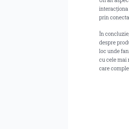
Un alt aspect
interacționa
prin conecta
În concluzie
despre produ
loc unde fani
cu cele mai n
care complet