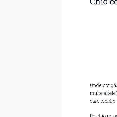
Chio c
Unde pot găs
multe altele?
care oferă o 
Pe chio.ro, 