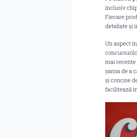
inclusiv chip
Fiecare prod
detaliate și 
Un aspect in
concursurilor
mai recente 
șansa de a c
și concise d
facilitează i