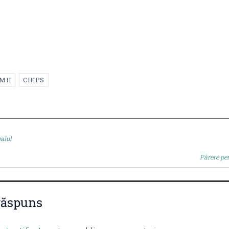
MII
CHIPS
alul
tion
Părere p
răspuns