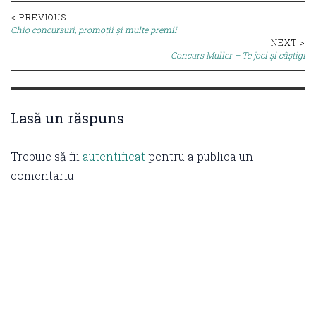
Post
< PREVIOUS
Chio concursuri, promoții și multe premii
navigation
NEXT >
Concurs Muller – Te joci și câștigi
Lasă un răspuns
Trebuie să fii
autentificat
pentru a publica un
comentariu.