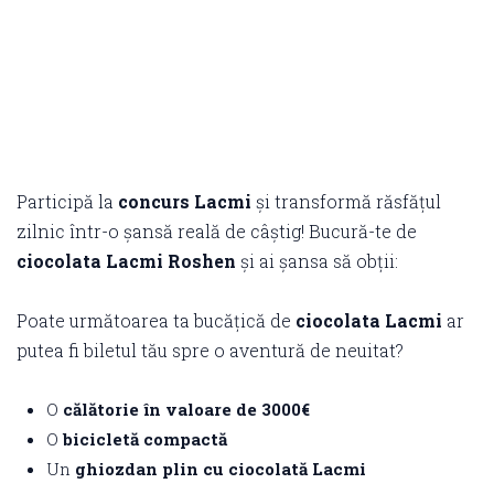
Participă la
concurs Lacmi
și transformă răsfățul
zilnic într-o șansă reală de câștig! Bucură-te de
ciocolata Lacmi Roshen
și ai șansa să obții:
Poate următoarea ta bucățică de
ciocolata Lacmi
ar
putea fi biletul tău spre o aventură de neuitat?
O
călătorie în valoare de 3000€
O
bicicletă compactă
Un
ghiozdan plin cu ciocolată Lacmi