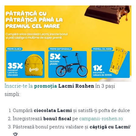
Înscrie-te la
promoția
Lacmi Roshen
în 3 pași
simpli:
Cumpără
ciocolata Lacmi
și satisfă-ți pofta de dulce
Înregistrează
bonul fiscal
pe
campanii-roshen.ro
Păstrează bonul pentru validare și
câștigă cu Lacmi
!
🏆