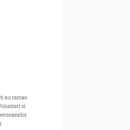
lti au ramas
Voluntari si
 persoanelor
i