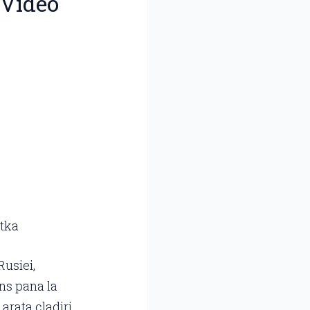
 Video
atka
Rusiei,
uns pana la
 arata cladiri