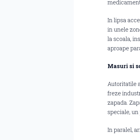
medicament
In lipsa acc
in unele zon
la scoala, in
aproape para
Masuri si s
Autoritatile 
freze indust
zapada. Zapad
speciale, un
In paralel, a