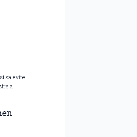
si sa evite
sire a
men