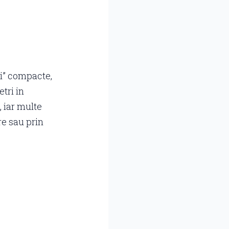
ri” compacte,
tri in
 iar multe
re sau prin