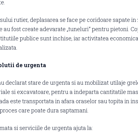
e.
esului rutier, deplasarea se face pe coridoare sapate in
e au fost create adevarate „tuneluri” pentru pietoni. C
stitutiile publice sunt inchise, iar activitatea economic
lizata.
olutii de urgenta
au declarat stare de urgenta si au mobilizat utilaje grel
riale si excavatoare, pentru a indeparta cantitatile ma
a este transportata in afara oraselor sau topita in inst
 proces care poate dura saptamani.
rmata si serviciile de urgenta ajuta la: