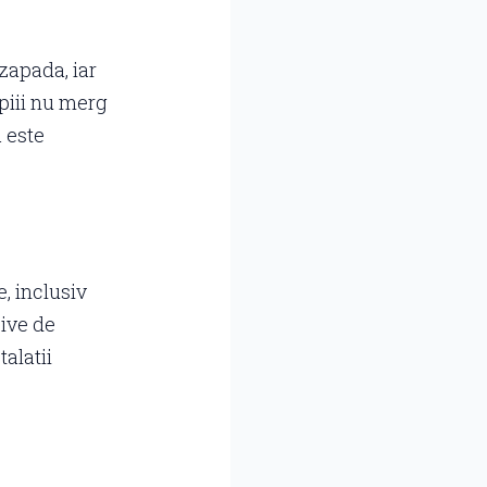
 zapada, iar
opiii nu merg
a este
e, inclusiv
sive de
alatii