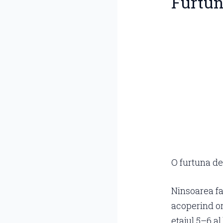
Furtun
O furtuna de
Ninsoarea fa
acoperind or
etajul 5–6 al