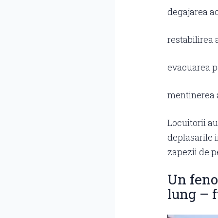
degajarea ac
restabilirea 
evacuarea pe
mentinerea a
Locuitorii au
deplasarile 
zapezii de pe
Un feno
lung – 