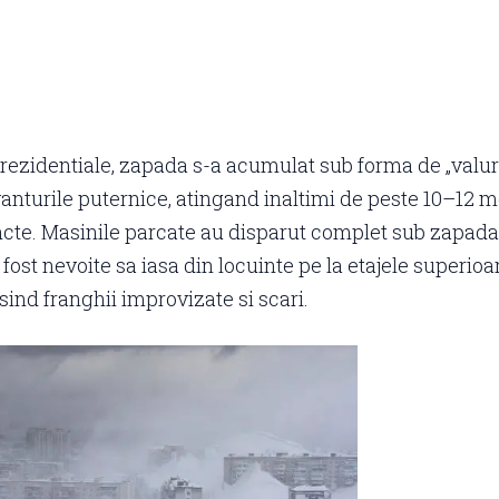
e rezidentiale, zapada s-a acumulat sub forma de „valu
anturile puternice, atingand inaltimi de peste 10–12 me
te. Masinile parcate au disparut complet sub zapada,
fost nevoite sa iasa din locuinte pe la etajele superioa
osind franghii improvizate si scari.