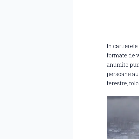
In cartierel
formate de v
anumite punc
persoane au 
ferestre, fol