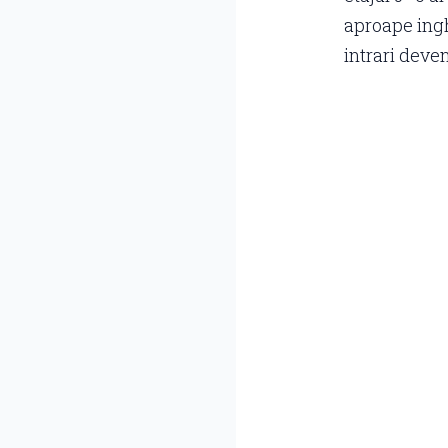
aproape ingh
intrari deven