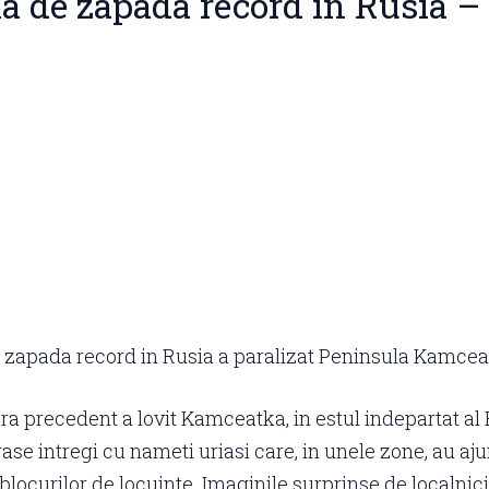
a de zapada record in Rusia –
 zapada record in Rusia a paralizat Peninsula Kamce
ra precedent a lovit Kamceatka, in estul indepartat al 
ase intregi cu nameti uriasi care, in unele zone, au aj
 blocurilor de locuinte. Imaginile surprinse de localnici