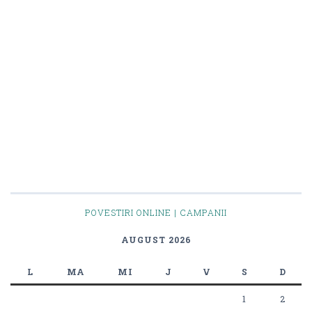
POVESTIRI ONLINE | CAMPANII
AUGUST 2026
L
MA
MI
J
V
S
D
1
2