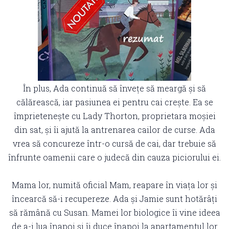
În plus, Ada continuă să învețe să meargă și să
călărească, iar pasiunea ei pentru cai crește. Ea se
împrietenește cu Lady Thorton, proprietara moșiei
din sat, și îi ajută la antrenarea cailor de curse. Ada
vrea să concureze într-o cursă de cai, dar trebuie să
înfrunte oamenii care o judecă din cauza piciorului ei.
Mama lor, numită oficial Mam, reapare în viața lor și
încearcă să-i recupereze. Ada și Jamie sunt hotărâți
să rămână cu Susan. Mamei lor biologice îi vine ideea
de a-i lua înapoi și îi duce înapoi la apartamentul lor