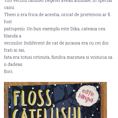
Toti vecinii familiei Degetel aveau animale, in special
caini.
Theei ii era frica de acestia, oricat de prietenosi ar fi
fost
patrupezii. Un bun exemplu este Dika, cateaua cea
blanda a
vecinilor. Indiferent de cat de jucausa era cu cei doi
frati ai sai,
fata era totusi retinuta, fiindca marimea si voinicia sa
ii dadeau
fiori.