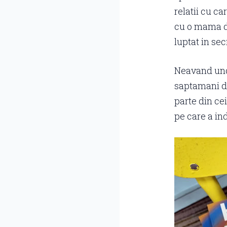
relatii cu ca
cu o mama dr
luptat in sec
Neavand unde
saptamani de
parte din cei
pe care a ind