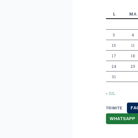
L
MA
3
4
10
11
17
18
24
25
31
« IUL.
FA
TRIMITE
WHATSAPP