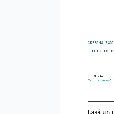
CUPRINS
,
ROM
LECTURI SU
Post
< PREVIOUS
Rezumat Jurnalul 
naviga
Lasă un 