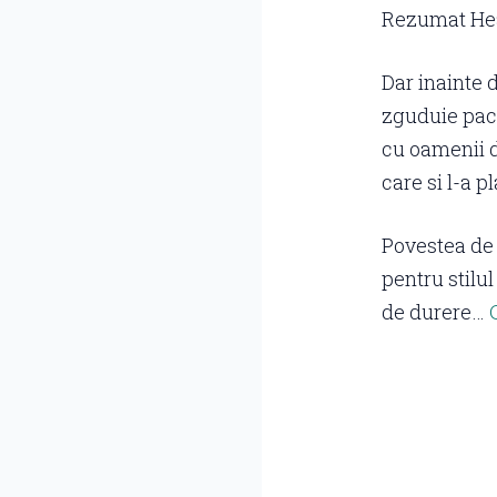
Rezumat Hea
Dar inainte d
zguduie pace
cu oamenii de
care si l-a p
Povestea de 
pentru stilul
de durere…