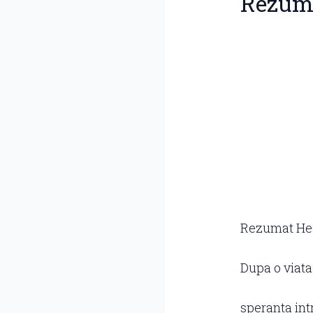
Rezuma
Rezumat Hea
Dupa o viata
speranta int