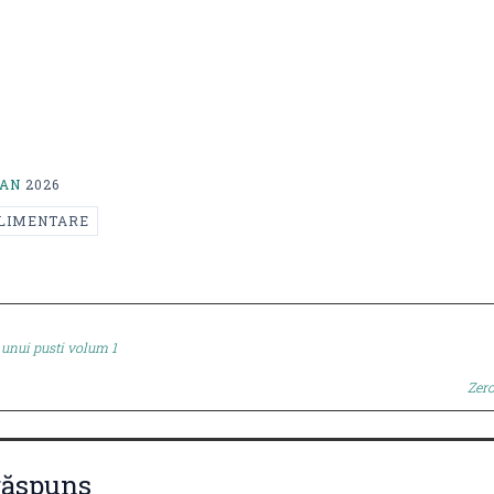
AN
2026
PLIMENTARE
unui pusti volum 1
tion
Zero
răspuns