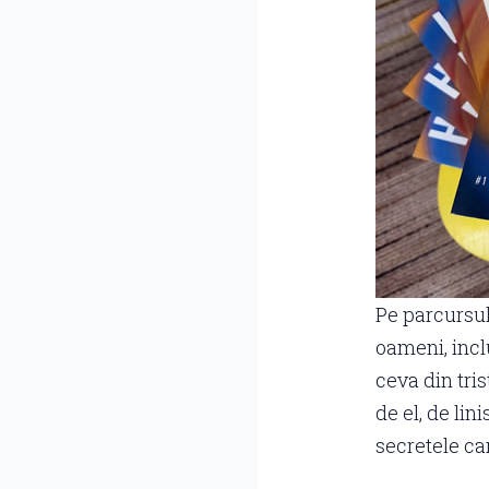
Pe parcursul 
oameni, incl
ceva din tris
de el, de li
secretele ca