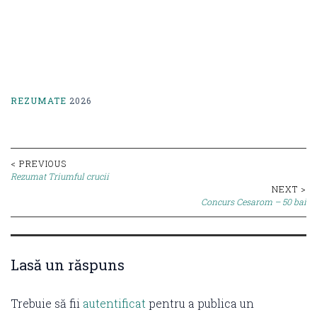
REZUMATE
2026
Post
< PREVIOUS
Rezumat Triumful crucii
navigation
NEXT >
Concurs Cesarom – 50 bai
Lasă un răspuns
Trebuie să fii
autentificat
pentru a publica un