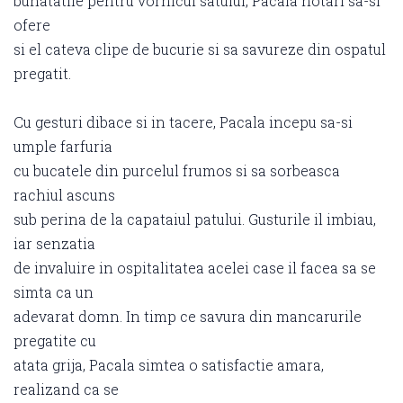
bunatatile pentru vornicul satului, Pacala hotari sa-si
ofere
si el cateva clipe de bucurie si sa savureze din ospatul
pregatit.
Cu gesturi dibace si in tacere, Pacala incepu sa-si
umple farfuria
cu bucatele din purcelul frumos si sa sorbeasca
rachiul ascuns
sub perina de la capataiul patului. Gusturile il imbiau,
iar senzatia
de invaluire in ospitalitatea acelei case il facea sa se
simta ca un
adevarat domn. In timp ce savura din mancarurile
pregatite cu
atata grija, Pacala simtea o satisfactie amara,
realizand ca se