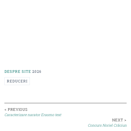
DESPRE SITE
2026
REDUCERI
Post
< PREVIOUS
Caracterizare narator Erasmo text
navigation
NEXT >
Concurs Noriel Crăciun